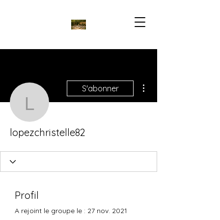
Plus d'actions
S'abonner
lopezchristelle82
lopezchristelle82
Profil
A rejoint le groupe le : 27 nov. 2021