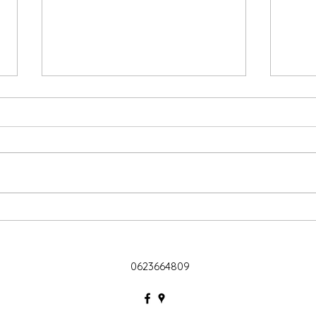
Nouv
OFFRE DE RENTREE
0623664809