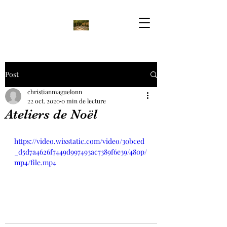
Post
christianmaguelonn
22 oct. 2020
0 min de lecture
Ateliers de Noël
https://video.wixstatic.com/video/30bced
_d5d7a4626f7449d997493ac7389f6e39/480p/
mp4/file.mp4