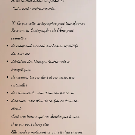
chose en elles disait simplement :
"Oui… c’est exactement cela."
🌸 Ce que cette cartographie peut transformer
Recevoir sa Cartographie de l’Âme peut
permettre :
de comprendre certains schémas répétitifs
dans sa vie
d’éclairer des blocages émotionnels ou
énergétiques
de reconnaître ses dons et ses ressources
naturelles
de retrouver du sens dans son parcours
d’avancer avec plus de confiance dans son
chemin
C’est une lecture qui ne cherche pas à vous
dire qui vous devez être.
Elle révèle simplement ce qui est déjà présent