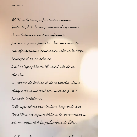
en vous.
🌿 Une lecture profonde et incarnée
Forte de plus de vingt années d’expérience
dans le soin en tant qu’infirmière,
j’accompagne aujourd’hui les processus de
transformation intérieure en reliant le corps,
l’énergie et la conscience.
La Cartographie de l’Âme est née de ce
chemin :
un espace de lecture et de compréhension où
chaque personne peut retrouver sa propre
boussole intérieure.
Cette approche s’inscrit dans l’esprit de Les
Sens'Elles, un espace dédié à la reconnexion à
soi, au corps et à la profondeur de l’être.