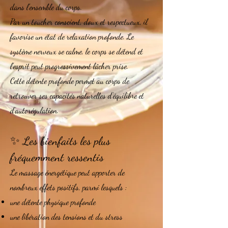
dans l’ensemble du corps.
Par un toucher conscient, doux et respectueux, il
favorise un état de relaxation profonde. Le
système nerveux se calme, le corps se détend et
l’esprit peut progressivement lâcher prise.
Cette détente profonde permet au corps de
retrouver ses capacités naturelles d’équilibre et
d’autorégulation.
✨ Les bienfaits les plus
fréquemment ressentis
Le massage énergétique peut apporter de
nombreux effets positifs, parmi lesquels :
une détente physique profonde
une libération des tensions et du stress