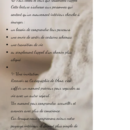
🌙 Pour celles et ceux qui ressentent l’appel
Cette lecture s’adresse aux personnes qui
sentent qu’un mouvement intérieur cherche à
émerger :
un besoin de comprendre leur parcours
une envie de sortir de certains schémas
une transition de vie
ou simplement l’appel d’un chemin plus
aligné.
✨ Une invitation
Recevoir sa Cartographie de l’Âme, c’est
s’offrir un moment précieux pour regarder sa
vie avec un autre regard.
Un moment pour comprendre, accueillir et
avancer avec plus de conscience.
Car lorsque nous comprenons mieux notre
paysage intérieur, il devient plus simple de