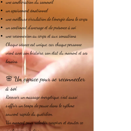
une amélioration du sommeil
un apaisement émotionnel
une meilleure circulation de l’énergie dans le corps
un sentiment d’ancrage et de présence à soi
une reconnexion au corps et aux sensations
Chaque séance est unique, car chaque personne
vient avec son histoire, son état du moment et ses
besoins.
🌸 Un espace pour se reconnecter
à soi
Recevoir un massage énergétique, c’est aussi
s’offrir un temps de pause dans le rythme
souvent rapide du quotidien.
Un moment pour ralentir, respirer et écouter ce
que le corps a à dire.