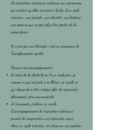
La transition intérieure s’adresse aux personnes
qui sentent qu’elles arrivent à la fin d’un cycle
intérieur, une période, une identité, une histoire,
une posture qui ne peut plus être portée de la
même façon.
Ce n’est pas une thérapie, c’est un processus de
Transformation guidée
Durant cet accompagnement,
Je mets de la clarté là où il y a confusion, je
nomme ce qui est prêt à se libérer, je révèle ce
qui demande à être intégré afin de reprendre
pleinement votre souveraineté.
Je transmets, j’éclaire, je révèle
L’accompagnement de transition intérieure
permet de comprendre une traversée vécue,
clore un cycle intérieur, et retrouver une position