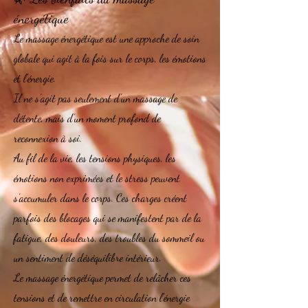
énergétique
Le massage énergétique est une approche de soin
globale qui agit à la fois sur le corps, les émotions
et l’énergie.
Il ne s’agit pas seulement d’un massage de
détente, mais d’un moment profond de
reconnexion à soi.
Au fil de la vie, les tensions physiques, les
émotions non exprimées et le stress peuvent
s’accumuler dans le corps. Ces charges créent
parfois des blocages qui se manifestent par de la
fatigue, des douleurs, des troubles du sommeil ou
un sentiment de déséquilibre intérieur.
Le massage énergétique permet de relâcher ces
tensions et de remettre en circulation l’énergie