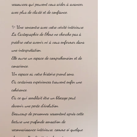
ressources qui peuvent vous aider à avancer
avec plus de clarté et de confiance.
✨ Une rencontre avec votre vérité intérieure
La Cartographie de l’Âme ne cherche pas à
prédire votre avenir ni à vous enfermer dans
une interprétation.
Elle ouvre un espace de compréhension et de
conscience.
Un espace où votre histoire prend sens.
Où certaines expériences trouvent enfin une
cohérence.
Où ce qui semblait être un blocage peut
devenir une porte d’évolution.
Beaucoup de personnes ressentent après cette
lecture une profonde sensation de
reconnaissance intérieure, comme si quelque