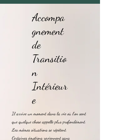
Accompa
gnement
de
Transitio
n
Intérieur
e
Il arrive un moment dans la vie où l’on sent
que quelque chose appelle plus profondément.
Les mêmes situations se répètent.
Certaines émotions reviennent sans