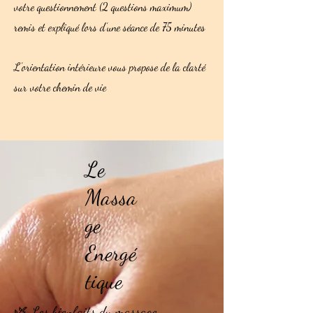
votre questionnement (2 questions maximum)
remis et expliqué lors d’une séance de 75 minutes
L’orientation intérieure vous propose de la clarté
sur votre chemin de vie
Le
Massa
ge
Energé
tique
🌿 Les bienfaits du massage