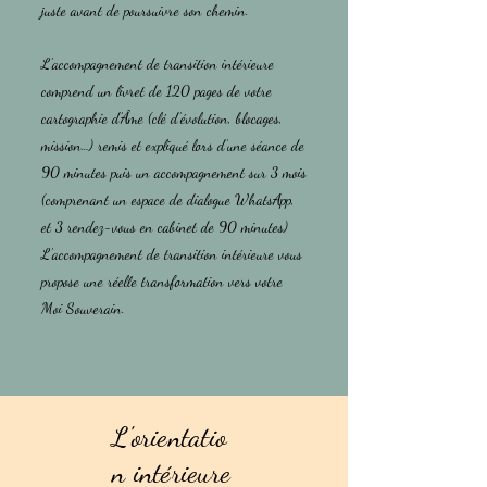
juste avant de poursuivre son chemin.
L’accompagnement de transition intérieure
comprend un livret de 120 pages de votre
cartographie d’Âme (clé d’évolution, blocages,
mission…) remis et expliqué lors d’une séance de
90 minutes puis un accompagnement sur 3 mois
(comprenant un espace de dialogue WhatsApp,
et 3 rendez-vous en cabinet de 90 minutes)
L’accompagnement de transition intérieure vous
propose une réelle transformation vers votre
Moi Souverain.
L'orientatio
n intérieure