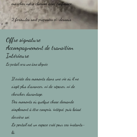
marcher notre chemin avec confiance.
2 formules sont proposées ci-dessous
Offre signature
Accompagnement de transition
Intérieure
Le portail vers une âme alignée
Il existe des moments dans une vie où il ne
s’agit plus d’avancer, ni de réparer, ni de
chercher davantage.
Des moments où quelque chose demande
simplement à être compris, intégré, puis laissé
derrière soi.
Le portail est un espace créé pour ces instants-
là.