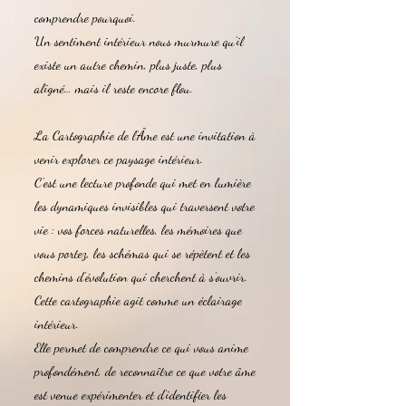
comprendre pourquoi.
Un sentiment intérieur nous murmure qu’il
existe un autre chemin, plus juste, plus
aligné… mais il reste encore flou.
La Cartographie de l’Âme est une invitation à
venir explorer ce paysage intérieur.
C’est une lecture profonde qui met en lumière
les dynamiques invisibles qui traversent votre
vie : vos forces naturelles, les mémoires que
vous portez, les schémas qui se répètent et les
chemins d’évolution qui cherchent à s’ouvrir.
Cette cartographie agit comme un éclairage
intérieur.
Elle permet de comprendre ce qui vous anime
profondément, de reconnaître ce que votre âme
est venue expérimenter et d’identifier les