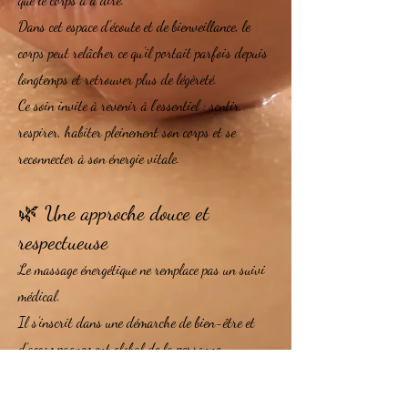
Dans cet espace d’écoute et de bienveillance, le
corps peut relâcher ce qu’il portait parfois depuis
longtemps et retrouver plus de légèreté.
Ce soin invite à revenir à l’essentiel : sentir,
respirer, habiter pleinement son corps et se
reconnecter à son énergie vitale.
🌿 Une approche douce et
respectueuse
Le massage énergétique ne remplace pas un suivi
médical.
Il s’inscrit dans une démarche de bien-être et
d’accompagnement global de la personne.
Chaque séance se déroule dans le respect du
rythme et des besoins de chacun, dans un cadre